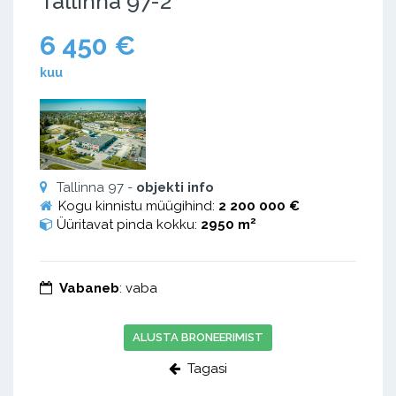
Tallinna 97-2
6 450 €
kuu
Tallinna 97 -
objekti info
Kogu kinnistu müügihind:
2 200 000 €
2
Üüritavat pinda kokku:
2950 m
Vabaneb
: vaba
ALUSTA BRONEERIMIST
Tagasi