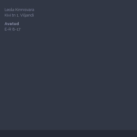
Leola Kinnisvara
Kivi tn 1, Viljandi
Avatud
E-R 8-17