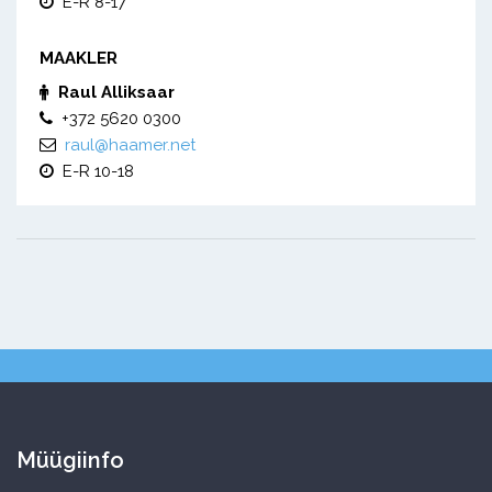
E-R 8-17
MAAKLER
Raul Alliksaar
+372 5620 0300
raul@haamer.net
E-R 10-18
Müügiinfo