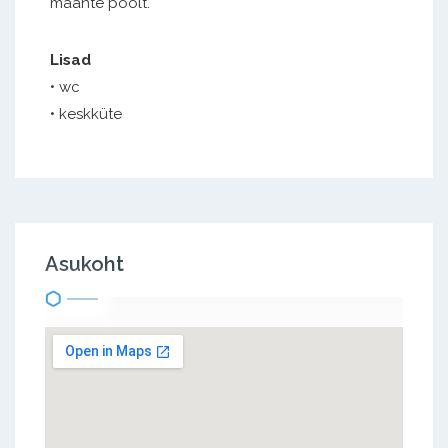
maante poolt.
Lisad
• wc
• keskküte
Asukoht