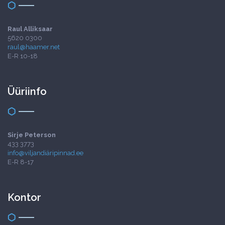
Raul Alliksaar
5620 0300
raul@haamer.net
E-R 10-18
Üüriinfo
Sirje Peterson
433 3773
info@viljandiäripinnad.ee
E-R 8-17
Kontor