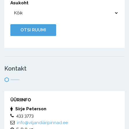
Asukoht
Kontakt
ÜÜRIINFO
Sirje Peterson
433 3773
info@viljandiäripinnad.ee