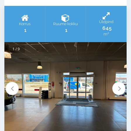
Üldpind
Korrus
Ruume kokku
645
1
1
2
m
1 / 9